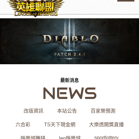
最新消息
NEWS
改版資訊
本站公告
百家樂預測
六合彩
TS天下現金網
大樂透開獎直播
sportlottery
娛樂城賺錢
leo娛樂城