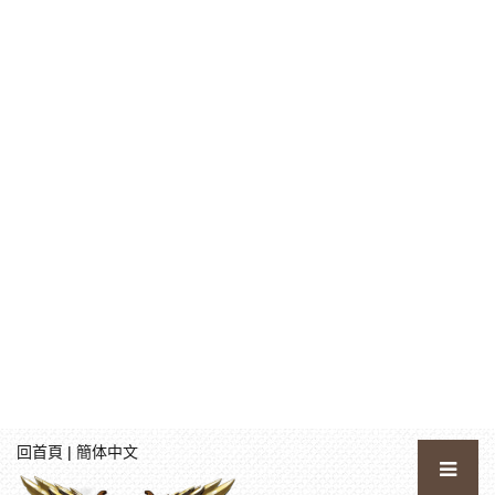
回首頁
|
簡体中文