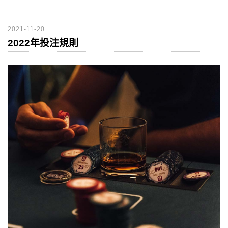
2021-11-20
2022年投注規則