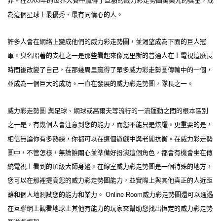
界。在2003年的世界大賽中贏得了巨額的
威力彩走勢圖
萬美元的獎金，成
為這個星球上最優秀、最有同情心的人。
許多人會在網絡上變成他們的威力彩走勢圖，並渴望成為下面的巨人冠
軍。臭名昭著的支柱之一是那些看起來像克里斯的普通人在上電視這麼長
時間後改變了自己，在那幾周里贏得了眾多威力彩走勢圖傳輸中的一個，
並成為一個巨大的成功。一直在發展的威力彩走勢圖，隊長之一。
威力彩走勢圖 與足球、網球或高爾夫等流行的一流運動之間的根本區別
之一是，有幾個人會注意到您的能力，而您不能只是炫耀。更重要的是，
相信無論你有多熟練，你都可以在這個遊戲中與老闆抗衡。在威力彩走勢
圖中，不管怎樣，無論誰關心並準備好扮演這個角色，都會有機會坐在傳
統電視上看到的頂級大師身邊。在線室威力彩走勢圖是一個特殊的地方，
您可以在那裡提高您的威力彩走勢圖能力，並實際上與其他真正的人近距
離和個人地測試您的能力和業力。 Online Room威力彩走勢圖還可以通過
在互聯網上觀看地球上其他有能力的玩家來幫助您找出恆定的威力彩走勢