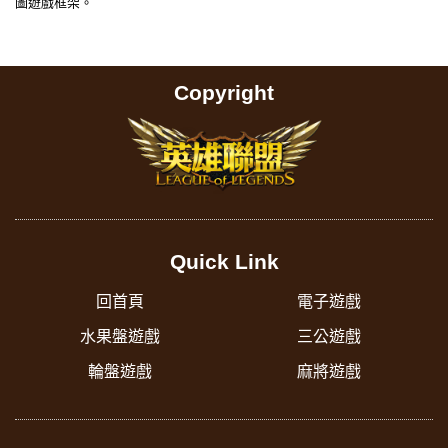
圖遊戲框架。
Copyright
Quick Link
回首頁
電子遊戲
水果盤遊戲
三公遊戲
輪盤遊戲
麻將遊戲