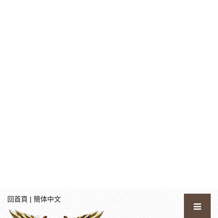
回首頁
|
簡体中文