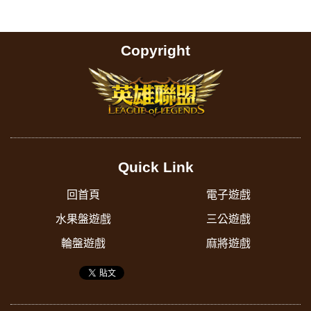
Copyright
Quick Link
回首頁
電子遊戲
水果盤遊戲
三公遊戲
輪盤遊戲
麻將遊戲