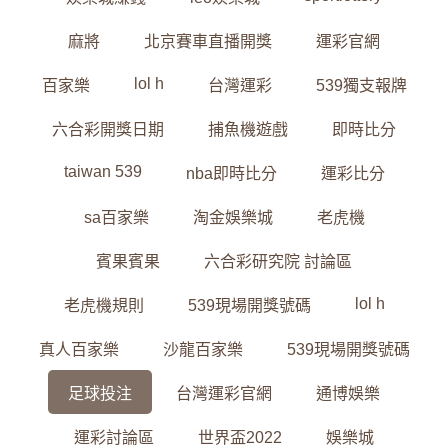
麻將
北京賽車直播開獎
運彩官網
lol h
百家樂
台灣運彩
539獨支報牌
六合彩開獎日期
捕魚機遊戲
即時比分
taiwan 539
nba即時比分
運彩比分
sa百家樂
淘金娛樂城
老虎機
賓果賓果
六合彩研究院 討論區
lol h
老虎機規則
539現場開獎號碼
真人百家樂
沙龍百家樂
539現場開獎號碼
足球投注
台灣運彩官網
通博娛樂
運彩討論區
世界盃2022
娛樂城